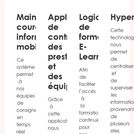
Main
Application
Logiciel
Hyper
courante
de
de
Cette
informatique
contrôle
formation
technolog
mobile
des
E-
nous
permet
prestations
Learning
de
Ce
et
centraliser
système
Afin
des
et
permet
de
de
à
équipements
faciliter
superviser
nos
l’accès
les
équipes
à
Grâce
informatio
de
la
à
provenan
consigner
formation
cette
de
en
continue
application,
plusieurs
temps
pour
nous
sites
réel