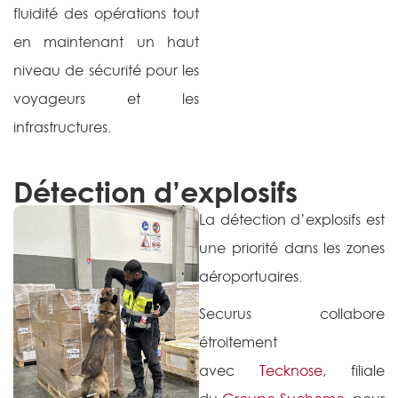
fluidité des opérations tout
en maintenant un haut
niveau de sécurité pour les
voyageurs et les
infrastructures.
Détection d’explosifs
La détection d’explosifs est
une priorité dans les zones
aéroportuaires.
Securus collabore
étroitement
avec
Tecknose
, filiale