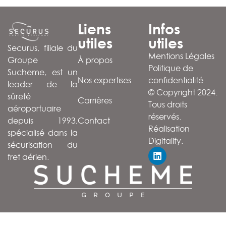
Liens
Infos
utiles
utiles
Securus, filiale du
Mentions Légales
À propos
Groupe
Politique de
Sucheme, est un
Nos expertises
confidentialité
leader de la
© Copyright 2024.
sûreté
Carrières
Tous droits
aéroportuaire
réservés.
Contact
depuis 1993,
Réalisation
spécialisé dans la
Digitalify
.
sécurisation du
fret aérien.