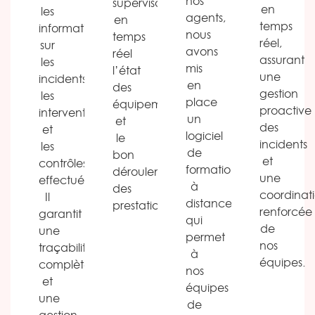
nos
supervisons
en
les
agents,
en
temps
informations
nous
temps
réel,
sur
avons
réel
assurant
les
mis
l’état
une
incidents,
en
des
gestion
les
place
équipements
proactive
interventions
un
et
des
et
logiciel
le
incidents
les
de
bon
et
contrôles
formation
déroulement
une
effectués.
à
des
coordinat
Il
distance,
prestations.
renforcée
garantit
qui
de
une
permet
nos
traçabilité
à
équipes.
complète
nos
et
équipes
une
de