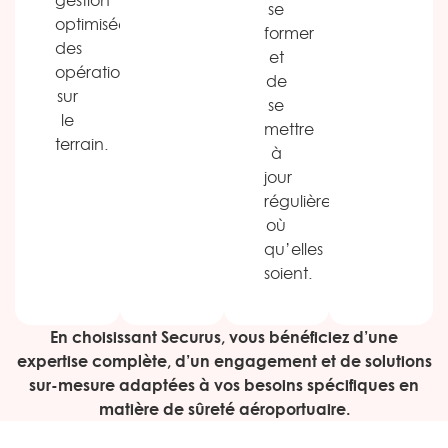
gestion
se
optimisée
former
des
et
opérations
de
sur
se
le
mettre
terrain.
à
jour
régulièrement,
où
qu’elles
soient.
En choisissant Securus, vous bénéficiez d’une
expertise complète, d’un engagement et de solutions
sur-mesure adaptées à vos besoins spécifiques en
matière de sûreté aéroportuaire.