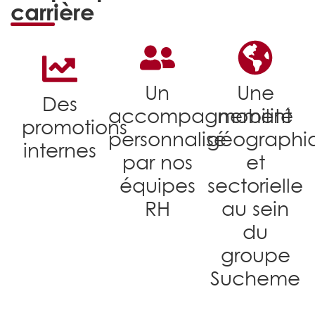
carrière
Un
Une
Des
accompagnement
mobilité
promotions
personnalisé
géographi
internes
par nos
et
équipes
sectorielle
RH
au sein
du
groupe
Sucheme