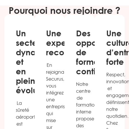
Pourquoi nous rejoindre ?
Un
Une
Des
Une
secteur
expertise
opportunités
cultu
dynamique
reconnue
de
d’ent
et
formation
forte
En
en
continue
rejoignant
Respect,
pleine
Securus,
innovatio
Notre
vous
évolution
et
centre
intégrez
engagem
de
une
définissent
La
formation
entreprise
notre
sûreté
interne
qui
quotidien.
aéroportuaire
propose
mise
Chez
est
des
sur