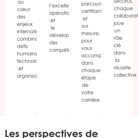
Securus,
au
parcours
l’excellence
chaque
cœur
certifiants
opérationnelle
collabora
des
et
et
joue
enjeux
sur
le
un
internationaux,
mesure,
développement
rôle
combinant
pour
des
clé
défis
vous
compétences.
dans
humains,
accompagner
la
technologiques
dans
réussite
et
chaque
collective.
organisationnels.
étape
de
votre
carrière.
Les perspectives de